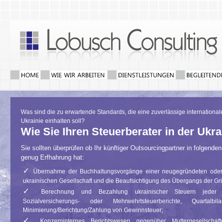
Was sind die zu erwartende Standards, die eine zuverlässige internationa
Ukrainie einhalten soll?
Wie Sie Ihren Steuerberater in der Ukr
Sie sollten überprüfen ob Ihr künftiger Outsourcingpartner in folgende
genug Erfhahrung hat:
✓
Übernahme der Buchhaltungsvorgänge einer neugegründeten oder b
ukrainischen Gesellschaft und die Beaufsichtigung des Übergangs der G
✓
Berechnung und Bezahlung ukrainischer Steuern jeder A
Sozialversicherungs- oder Mehrwehrtsteuerberichte, Quartalbilan
Minimierung/Berichtung/Zahlung von Gewinnsteuer;
✓
Konzerninternes Berichtswesen gegenüber Muttergesellschaf