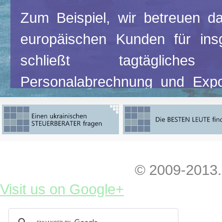
Zum Beispiel, wir betreuen d
europäischen Kunden für in
schließt tagtägliche
Personalabrechnung und Expo
Kunden,
mehr als 3.000 
begleitende Personal- und
mittelgroßen Arbeitseinheit.
Schauen Sie unser Angebot an
© 2009-2013.
das Ihre Initiative unterstütz
Visit us on Google+